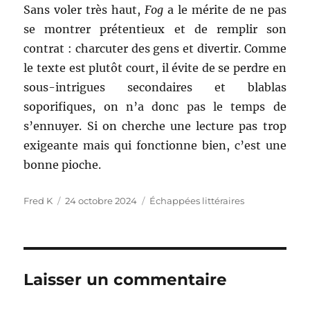
Sans voler très haut,
Fog
a le mérite de ne pas
se montrer prétentieux et de remplir son
contrat : charcuter des gens et divertir. Comme
le texte est plutôt court, il évite de se perdre en
sous-intrigues secondaires et blablas
soporifiques, on n’a donc pas le temps de
s’ennuyer. Si on cherche une lecture pas trop
exigeante mais qui fonctionne bien, c’est une
bonne pioche.
Auteur
Publié
Catégories
Fred K
24 octobre 2024
Échappées littéraires
le
Laisser un commentaire