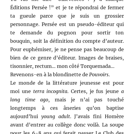
Éditions Persée !” et je te répondrai de fermer
ta gueule parce que je suis un grossier
personnage. Persée est un pseudo-éditeur qui
te demande du pognon pour sortir ton
bouquin, soit la définition du compte d’auteur.
Pour euphémiser, je ne pense pas beaucoup de
bien de ce genre d’éditeur. Images de braises,
tisonnier, rectum… mon côté Torquemada…
Revenons-en à la blondinette de
Pouvoirs
.
Le monde de la littérature jeunesse est pour
moi une
terra incognita
. Certes, je fus jeune
a
long time ago
, mais je n’ai pas touché
longtemps à ces âneries qu’on baptise
aujourd’hui
young adult
. J’avais fini Homère
avant d’entrer au collège donc voilà. La soupe
pour les 6-8 ans qui ferait passer Le Club des