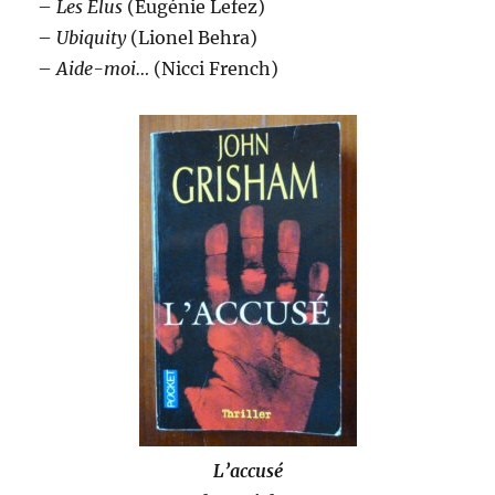
–
Les Élus
(Eugénie Lefez)
–
Ubiquity
(Lionel Behra)
–
Aide-moi…
(Nicci French)
L’accusé