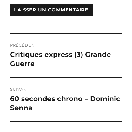
Navigation
PRÉCÉDENT
de
Critiques express (3) Grande
Publication
précédente :
Guerre
l’article
SUIVANT
60 secondes chrono – Dominic
Publication
suivante :
Senna