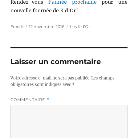
Rendez-vous
l’année prochaine
pour une
nouvelle fournée de K d’Or !
Auteur
Publié
Catégories
Fred K
12 novembre 2016
Les K d'Or
le
Laisser un commentaire
Votre adresse e-mail ne sera pas publiée.
Les champs
obligatoires sont indiqués avec
*
COMMENTAIRE
*