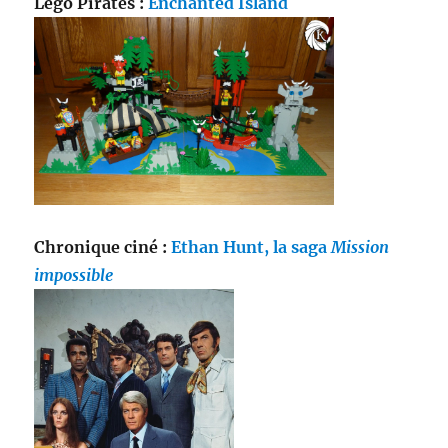
Lego Pirates :
Enchanted Island
Chronique ciné :
Ethan Hunt, la saga
Mission
impossible