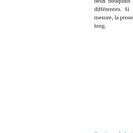
deux bouquins 
–
Georges
différentes. S
Bernanos
mesure, la prose
long.