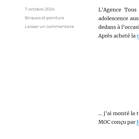
Publié
7 octobre 2024
L’Agence Tous
le
Catégories
Briques et peinture
adolescence auss
sur
Laisser un commentaire
dedans à l’occas
The
Après acheté la
L-
Team
:
l’Agence
Tous
Risques
en
Lego
… j’ai monté la 
MOC conçu par
J