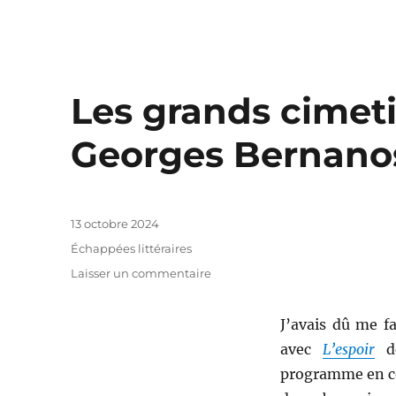
Les grands cimeti
Georges Bernano
Publié
13 octobre 2024
le
Catégories
Échappées littéraires
sur
Laisser un commentaire
Les
grands
J’avais dû me f
cimetières
sous
avec
L’espoir
de
la
programme en ces
lune