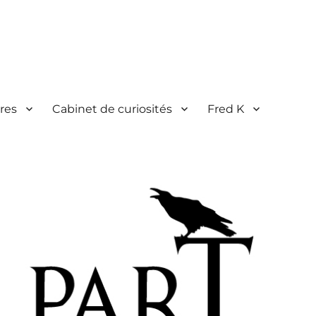
res
Cabinet de curiosités
Fred K