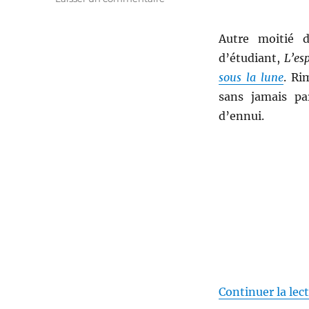
L’espoir
–
Autre moitié 
André
Malraux
d’étudiant,
L’es
sous la lune
. Ri
sans jamais pa
d’ennui.
Continuer la lec