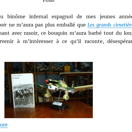
Folio
du binôme infernal espagnol de mes jeunes anné
poir
ne m’aura pas plus emballé que
Les grands cimetièr
mant avec rasoir, ce bouquin m’aura barbé tout du lon
rvenir à m’intéresser à ce qu’il raconte, désespéra
de « L’espoir – André Malraux »
ture