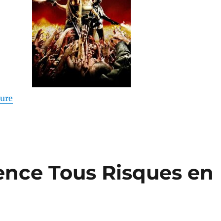
de « La horde – Yannick Dahan et Benjamin Rocher 
ture
gence Tous Risques en