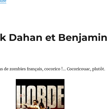
de « Les grands cimetières sous la lune – Georges B
ture
ck Dahan et Benjamin
ms de zombies français, cocorico !… Cocoricouac, plutôt.