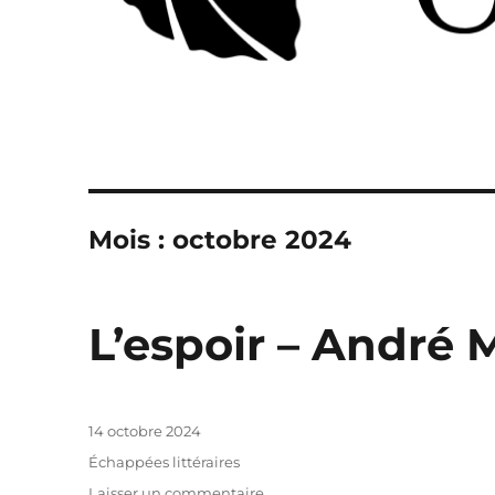
Mois :
octobre 2024
L’espoir – André 
Publié
14 octobre 2024
le
Catégories
Échappées littéraires
sur
Laisser un commentaire