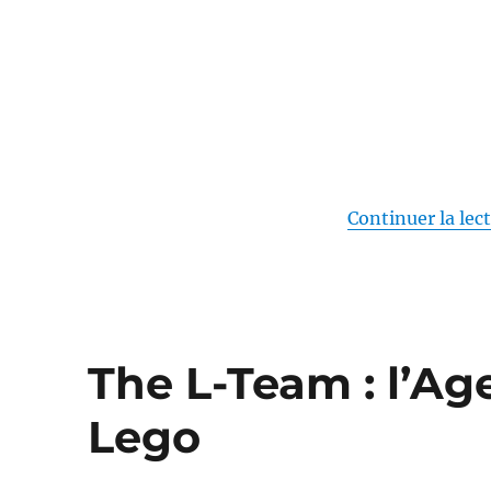
et
Benjamin
Rocher
Continuer la lec
The L-Team : l’A
Lego