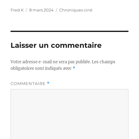
Auteur
Publié
Catégories
Fred K
8 mars 2024
Chroniques ciné
le
Laisser un commentaire
Votre adresse e-mail ne sera pas publiée.
Les champs
obligatoires sont indiqués avec
*
COMMENTAIRE
*