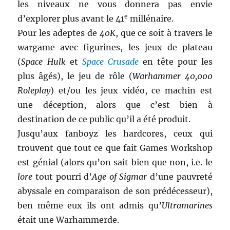
les niveaux ne vous donnera pas envie
e
d’explorer plus avant le 41
millénaire.
Pour les adeptes de
40K
, que ce soit à travers le
wargame avec figurines, les jeux de plateau
(
Space Hulk
et
Space Crusade
en tête pour les
plus âgés), le jeu de rôle (
Warhammer 40,000
Roleplay
) et/ou les jeux vidéo, ce machin est
une déception, alors que c’est bien à
destination de ce public qu’il a été produit.
Jusqu’aux fanboyz les hardcores, ceux qui
trouvent que tout ce que fait Games Workshop
est génial (alors qu’on sait bien que non, i.e. le
lore
tout pourri d’
Age of Sigmar
d’une pauvreté
abyssale en comparaison de son prédécesseur),
ben même eux ils ont admis qu’
Ultramarines
était une Warhammerde.