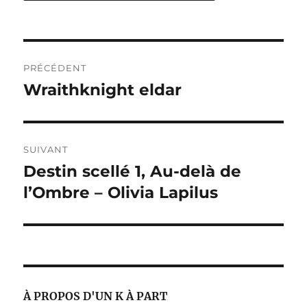
Navigation
PRÉCÉDENT
de
Wraithknight eldar
Publication
précédente :
l’article
SUIVANT
Destin scellé 1, Au-delà de
Publication
suivante :
l’Ombre – Olivia Lapilus
À PROPOS D'UN K À PART