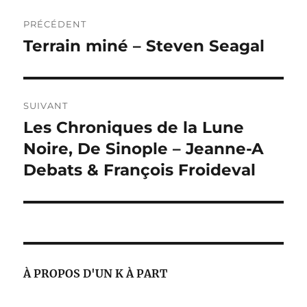
Navigation
PRÉCÉDENT
de
Terrain miné – Steven Seagal
Publication
précédente :
l’article
SUIVANT
Les Chroniques de la Lune
Publication
suivante :
Noire, De Sinople – Jeanne-A
Debats & François Froideval
À PROPOS D'UN K À PART