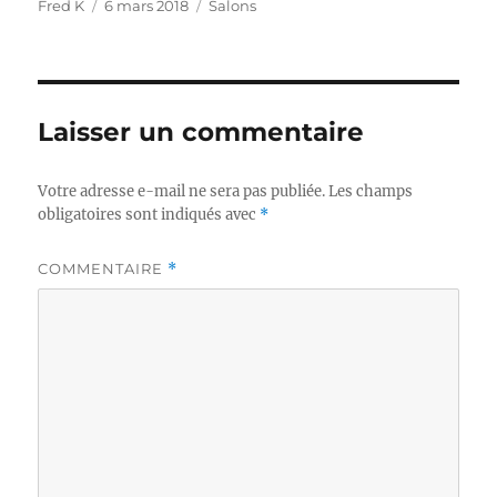
Auteur
Publié
Catégories
Fred K
6 mars 2018
Salons
le
Laisser un commentaire
Votre adresse e-mail ne sera pas publiée.
Les champs
obligatoires sont indiqués avec
*
COMMENTAIRE
*