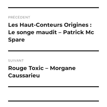
Navigation
PRÉCÉDENT
de
Les Haut-Conteurs Origines :
Publication
précédente :
Le songe maudit – Patrick Mc
l’article
Spare
SUIVANT
Rouge Toxic – Morgane
Publication
suivante :
Caussarieu