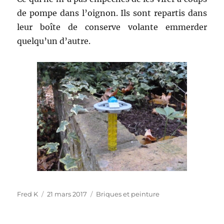
de pompe dans l’oignon. Ils sont repartis dans
leur boîte de conserve volante emmerder
quelqu’un d’autre.
Auteur
Publié
Catégories
Fred K
21 mars 2017
Briques et peinture
le