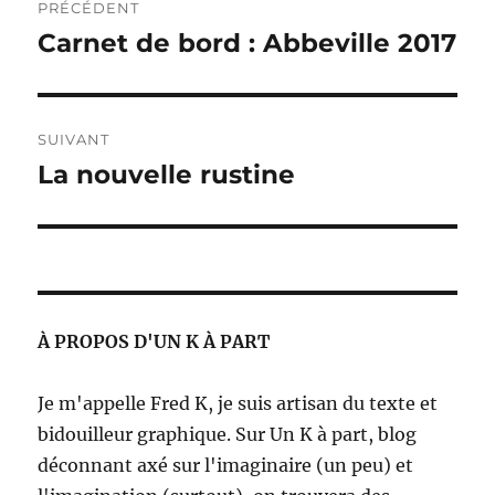
PRÉCÉDENT
de
Carnet de bord : Abbeville 2017
Publication
précédente :
l’article
SUIVANT
La nouvelle rustine
Publication
suivante :
À PROPOS D'UN K À PART
Je m'appelle Fred K, je suis artisan du texte et
bidouilleur graphique. Sur Un K à part, blog
déconnant axé sur l'imaginaire (un peu) et