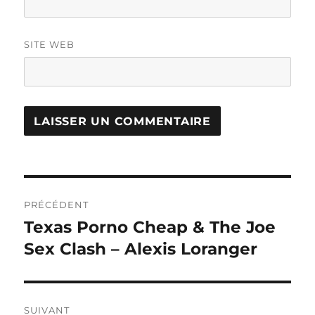
SITE WEB
Navigation
PRÉCÉDENT
de
Texas Porno Cheap & The Joe
Publication
précédente :
Sex Clash – Alexis Loranger
l’article
SUIVANT