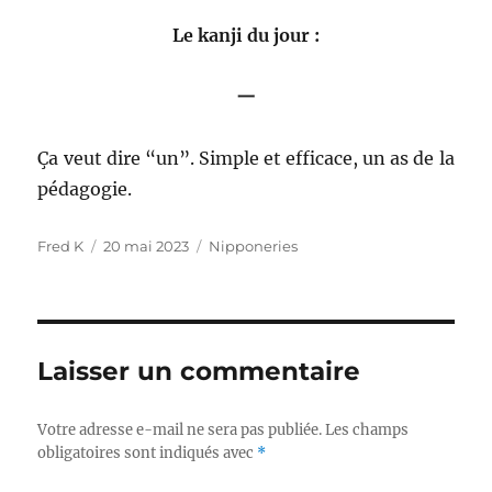
Le kanji du jour :
一
Ça veut dire “un”. Simple et efficace, un as de la
pédagogie.
Auteur
Publié
Catégories
Fred K
20 mai 2023
Nipponeries
le
Laisser un commentaire
Votre adresse e-mail ne sera pas publiée.
Les champs
obligatoires sont indiqués avec
*