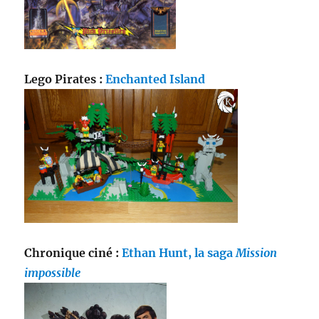
Lego Pirates :
Enchanted Island
Chronique ciné :
Ethan Hunt, la saga
Mission
impossible