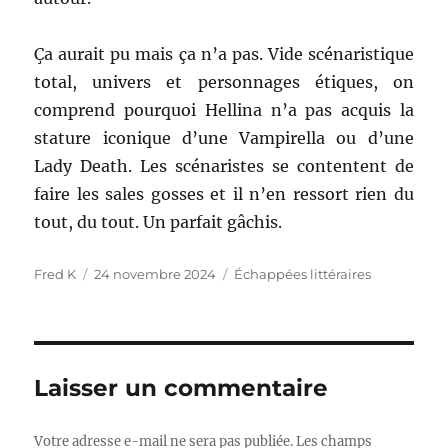
Ça aurait pu mais ça n’a pas. Vide scénaristique
total, univers et personnages étiques, on
comprend pourquoi Hellina n’a pas acquis la
stature iconique d’une Vampirella ou d’une
Lady Death. Les scénaristes se contentent de
faire les sales gosses et il n’en ressort rien du
tout, du tout. Un parfait gâchis.
Auteur
Publié
Catégories
Fred K
24 novembre 2024
Échappées littéraires
le
Laisser un commentaire
Votre adresse e-mail ne sera pas publiée.
Les champs