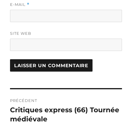
E-MAIL
*
SITE WEB
Navigation
PRÉCÉDENT
de
Critiques express (66) Tournée
Publication
précédente :
médiévale
l’article