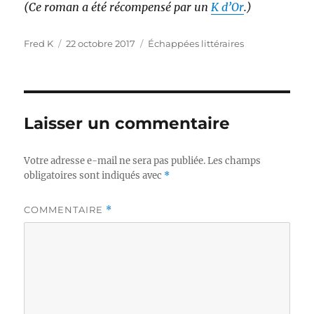
(Ce roman a été récompensé par un
K d’Or
.)
Auteur
Publié
Catégories
Fred K
22 octobre 2017
Échappées littéraires
le
Laisser un commentaire
Votre adresse e-mail ne sera pas publiée.
Les champs
obligatoires sont indiqués avec
*
COMMENTAIRE
*