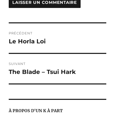
Navigation
PRÉCÉDENT
de
Le Horla Loi
Publication
précédente :
l’article
SUIVANT
The Blade – Tsui Hark
Publication
suivante :
À PROPOS D'UN K À PART