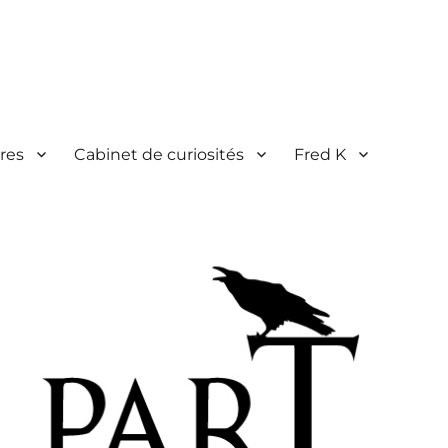
res
Cabinet de curiosités
Fred K