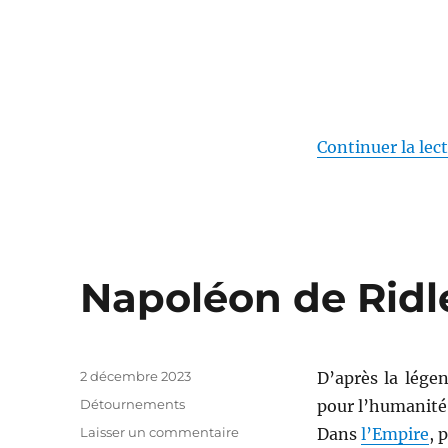
Continuer la lec
Napoléon de Ridle
Publié
2 décembre 2023
D’après la lége
le
Catégories
Détournements
pour l’humanité
sur
Laisser un commentaire
Dans
l’Empire
, 