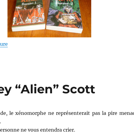
de « Bazaar – Stephen King »
ture
y “Alien” Scott
nde, le xénomorphe ne représenterait pas la pire mena
.
personne ne vous entendra crier.