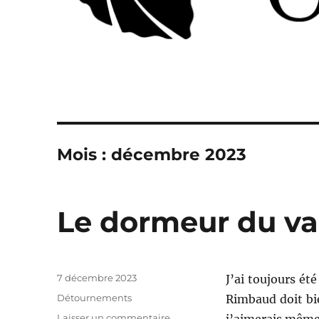
Mois :
décembre 2023
Le dormeur du va
Publié
7 décembre 2023
J’ai toujours été
le
Catégories
Détournements
Rimbaud doit bie
sur
Laisser un commentaire