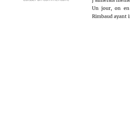
j’aimerais même 
Le
Un jour, on en 
dormeur
Rimbaud ayant i
du
val